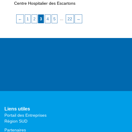
Centre Hospitalier des Escartons
...
←
1
2
3
4
5
22
→
Liens utiles
Portail des Entreprises
Région SUD
Partenaires