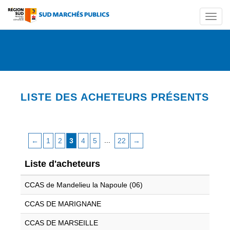
Togg
navi
LISTE DES ACHETEURS PRÉSENTS
...
←
1
2
3
4
5
22
→
Liste d'acheteurs
CCAS de Mandelieu la Napoule (06)
CCAS DE MARIGNANE
CCAS DE MARSEILLE